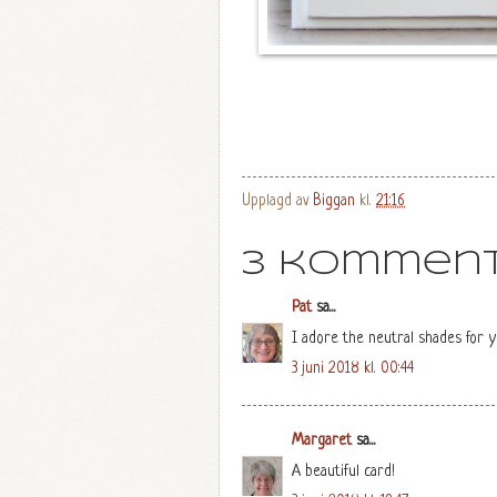
Upplagd av
Biggan
kl.
21:16
3 komment
Pat
sa...
I adore the neutral shades for y
3 juni 2018 kl. 00:44
Margaret
sa...
A beautiful card!