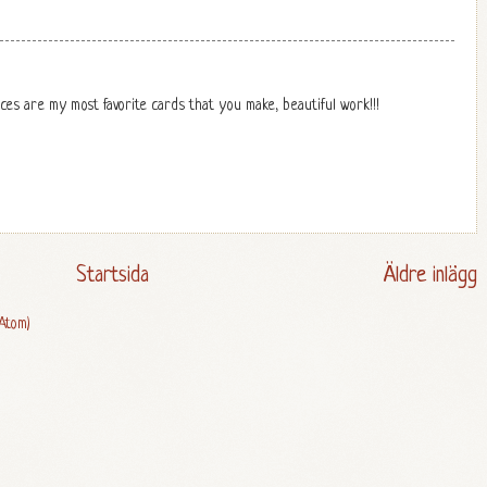
ces are my most favorite cards that you make, beautiful work!!!
Startsida
Äldre inlägg
Atom)