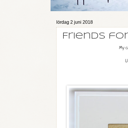
lördag 2 juni 2018
Friends fo
My ca
U